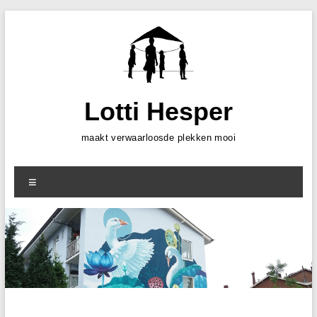
Skip
to
content
Lotti Hesper
maakt verwaarloosde plekken mooi
Menu