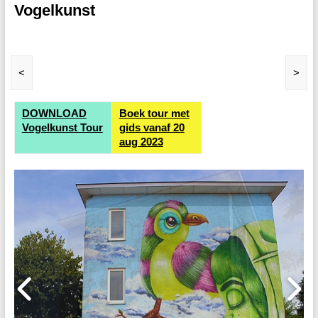
Vogelkunst
<
>
DOWNLOAD
Boek tour met
Vogelkunst Tour
gids vanaf 20
aug 2023