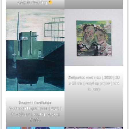
werk in uitvoering
Zelfportret met man | 2020 | 30
x 30 cm | acryl op papier | niet
te koop
Brugwachtershuisje
Vaartserijnbrug Utrecht | 2019 |
34 x 50 cm | acryl op papier |
€ 290,-