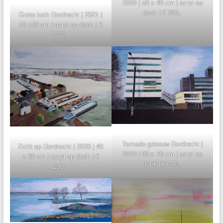
2020 | 50 x 40 cm | acryl op
doek | € 390,-
Grote kerk Dordrecht | 2021 |
50 x50 cm | acryl op doek | €
320,-
Tomado gebouw Dordrecht |
Zicht op Dordrecht | 2020 | 40
2019 | 90 x 70 cm | acryl op
x 30 cm | acryl op doek | €
doek | € 750,-
290,-