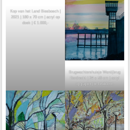
Kop van het Land Biesbosch |
2021 | 180 x 70 cm | acryl op
doek | € 1.000,-
Brugwachtershuisje Wantijbrug
Dordrecht | 34 x 50 cm | acryl
op papier | in bruikleen