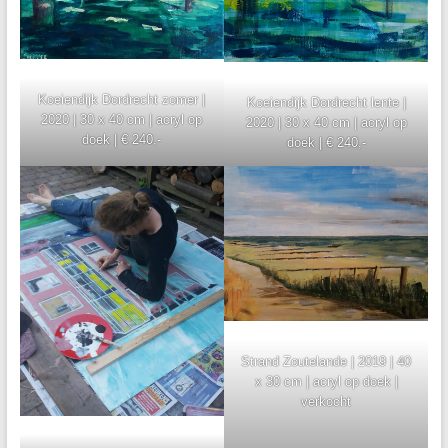
Koeiendijk Dordrecht zomer |
Koeiendijk Dordrecht lente |
2020 | 30 x 40 cm | acryl op
2020 | 30 x 40 cm | acryl op
doek | € 240,-
doek | € 240,-
Strand Zoutelande | 2019 | 40
x 30 cm | acryl op doek |
verkocht