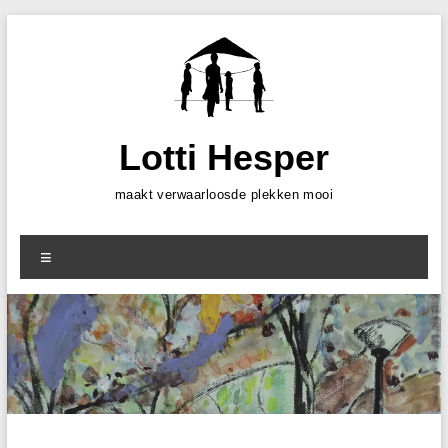
Skip
to
content
Lotti Hesper
maakt verwaarloosde plekken mooi
Menu