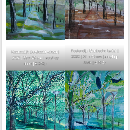
Koeiendijk Dordrecht herfst |
Koeiendijk Dordrecht winter |
2020 | 30 x 40 cm | acryl op
2020 | 30 x 40 cm | acryl op
doek | € 240,-
doek | € 240,-