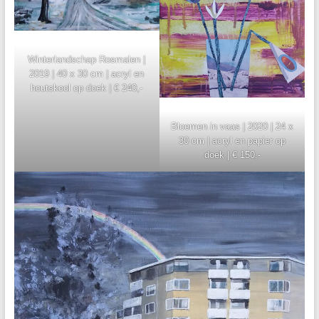
Winterlandschap Rosmalen |
2019 | 40 x 30 cm | acryl en
houtskool op doek | € 240,-
Bloemen in vaas | 2020 | 24 x
30 cm | acryl en papier op
doek | € 150,-