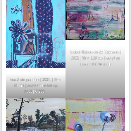
Isabel Ruben en de bloemen |
2021 | 89 x 120 cm | acryl op
doek | niet te koop
Isa & de paarden | 2021 | 40 x
49 cm | acryl en textiel op
hout | € 290,-