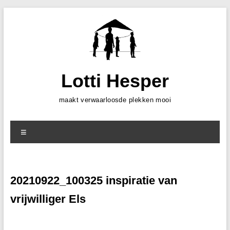
Skip
to
content
Lotti Hesper
maakt verwaarloosde plekken mooi
Menu
20210922_100325 inspiratie van
vrijwilliger Els