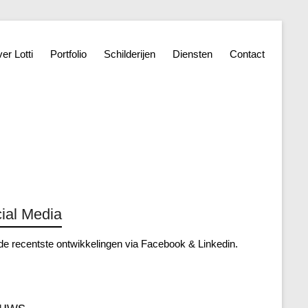
er Lotti
Portfolio
Schilderijen
Diensten
Contact
ial Media
de recentste ontwikkelingen via
Facebook
&
Linkedin
.
euws