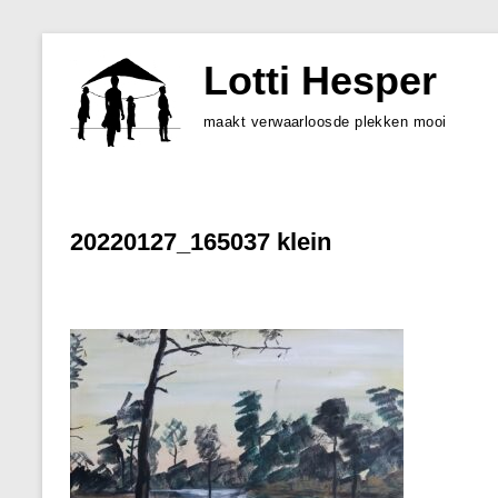
Skip
to
Lotti Hesper
content
maakt verwaarloosde plekken mooi
20220127_165037 klein