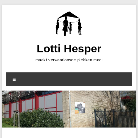
Skip
to
content
Lotti Hesper
maakt verwaarloosde plekken mooi
Menu