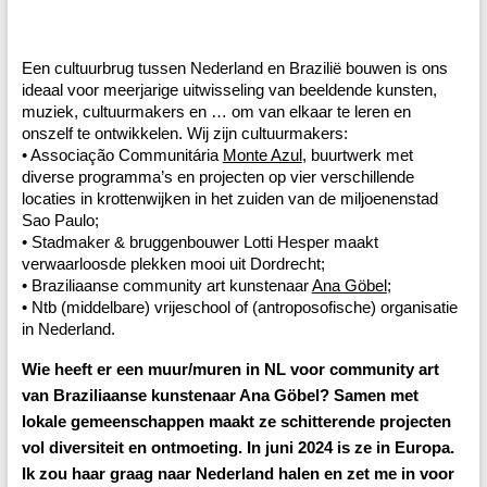
Een cultuurbrug tussen Nederland en Brazilië bouwen is ons
ideaal voor meerjarige uitwisseling van beeldende kunsten,
muziek, cultuurmakers en … om van elkaar te leren en
onszelf te ontwikkelen. Wij zijn cultuurmakers:
• Associação Communitária
Monte Azul
, buurtwerk met
diverse programma’s en projecten op vier verschillende
locaties in krottenwijken in het zuiden van de miljoenenstad
Sao Paulo;
• Stadmaker & bruggenbouwer Lotti Hesper maakt
verwaarloosde plekken mooi uit Dordrecht;
• Braziliaanse community art kunstenaar
Ana Göbel
;
• Ntb (middelbare) vrijeschool of (antroposofische) organisatie
in Nederland.
Wie heeft er een muur/muren in NL voor community art
van Braziliaanse kunstenaar Ana Göbel? Samen met
lokale gemeenschappen maakt ze schitterende projecten
vol diversiteit en ontmoeting. In juni 2024 is ze in Europa.
Ik zou haar graag naar Nederland halen en zet me in voor