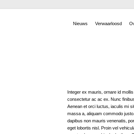
Nieuws
Verwaarloosd
Ov
Integer ex mauris, ornare id mollis
consectetur ac ac ex. Nunc finib
Aenean et orci luctus, iaculis mi s
massa a, aliquam commodo justo. Et
dapibus non mauris venenatis, port
eget lobortis nisl. Proin vel veh