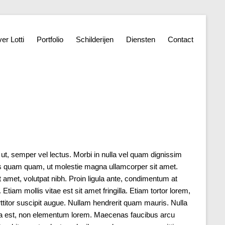
er Lotti
Portfolio
Schilderijen
Diensten
Contact
 ut, semper vel lectus. Morbi in nulla vel quam dignissim
us quam quam, ut molestie magna ullamcorper sit amet.
it amet, volutpat nibh. Proin ligula ante, condimentum at
iam mollis vitae est sit amet fringilla. Etiam tortor lorem,
titor suscipit augue. Nullam hendrerit quam mauris. Nulla
icula est, non elementum lorem. Maecenas faucibus arcu