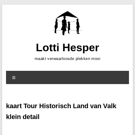
Skip
to
content
Lotti Hesper
maakt verwaarloosde plekken mooi
Menu
kaart Tour Historisch Land van Valk
klein detail