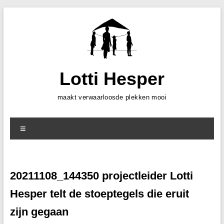
Skip
to
content
Lotti Hesper
maakt verwaarloosde plekken mooi
Menu
20211108_144350 projectleider Lotti
Hesper telt de stoeptegels die eruit
zijn gegaan