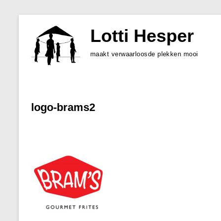
Skip
to
Lotti Hesper
content
maakt verwaarloosde plekken mooi
logo-brams2