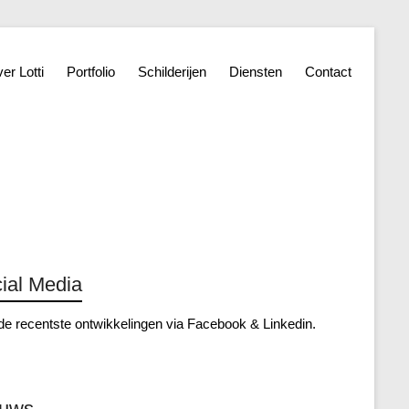
er Lotti
Portfolio
Schilderijen
Diensten
Contact
ial Media
de recentste ontwikkelingen via
Facebook
&
Linkedin
.
euws