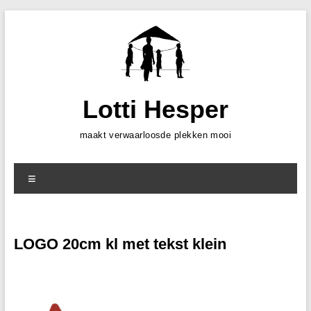
Skip
to
content
Lotti Hesper
maakt verwaarloosde plekken mooi
Menu
LOGO 20cm kl met tekst klein